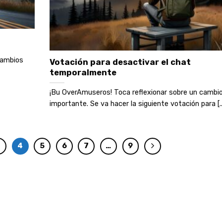
cambios
Votación para desactivar el chat
temporalmente
¡Bu OverAmuseros! Toca reflexionar sobre un cambi
importante. Se va hacer la siguiente votación para [..
3
4
5
6
7
…
9
Copyright 2026 ©
OverAmuse