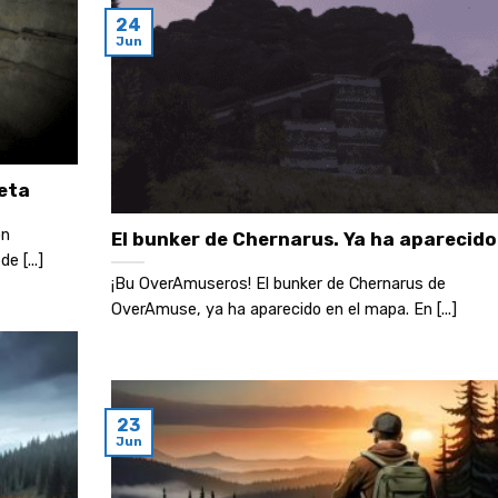
24
Jun
eta
on
El bunker de Chernarus. Ya ha aparecido
e [...]
¡Bu OverAmuseros! El bunker de Chernarus de
OverAmuse, ya ha aparecido en el mapa. En [...]
23
Jun