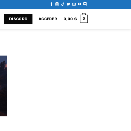
0
ACCEDER
0,00
€
DISCORD