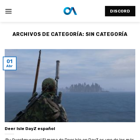
Saltar
al
DISCORD
contenido
ARCHIVOS DE CATEGORÍA:
SIN CATEGORÍA
01
Abr
Deer Isle DayZ español
¡Bu OverAmuseros! El mapa de Deer Isle en DayZ es uno de los más