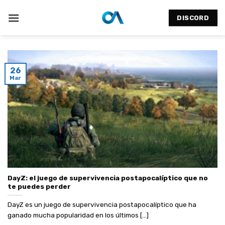
Saltar
al
DISCORD
contenido
26
Mar
DayZ: el juego de supervivencia postapocalíptico que no
te puedes perder
DayZ es un juego de supervivencia postapocalíptico que ha
ganado mucha popularidad en los últimos [...]