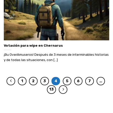
Votación para wipe en Chernarus
¡Bu OverAmuseros! Después de 3 meses de interminables historias
y de todas las situaciones, con [...]
1
2
3
4
5
6
7
…
13