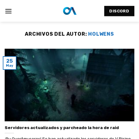
Saltar
al
DISCORD
contenido
ARCHIVOS DEL AUTOR:
HOLWENS
25
May
Servidores actualizados y parcheado la hora de raid
¡Bu OverAmuseros! Se han actualizado los servidores de V Rising,