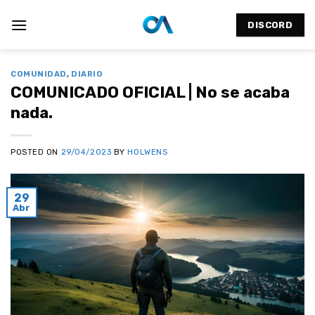
Saltar
al
DISCORD
contenido
COMUNIDAD
,
DIARIO
COMUNICADO OFICIAL | No se acaba
nada.
POSTED ON
29/04/2023
BY
HOLWENS
29
Abr