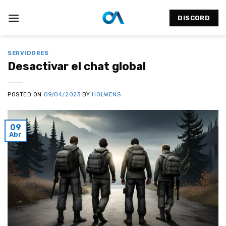
Saltar
al
DISCORD
contenido
SERVIDORES
Desactivar el chat global
POSTED ON
09/04/2023
BY
HOLWENS
09
Abr