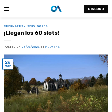
Saltar
al
DISCORD
contenido
CHERNARUS+
,
SERVIDORES
¡Llegan los 60 slots!
POSTED ON
26/03/2023
BY
HOLWENS
26
Mar