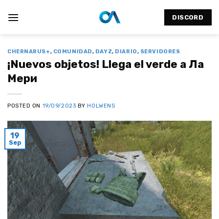
Saltar
al
DISCORD
contenido
CHERNARUS+
,
COMUNIDAD
,
DAYZ
,
DIARIO
,
SERVIDORES
¡Nuevos objetos! Llega el verde a Ла
Мери
POSTED ON
19/09/2023
BY
HOLWENS
19
Sep