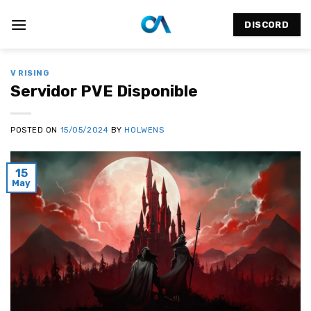
Saltar
al
DISCORD
contenido
V RISING
Servidor PVE Disponible
POSTED ON
15/05/2024
BY
HOLWENS
15
May