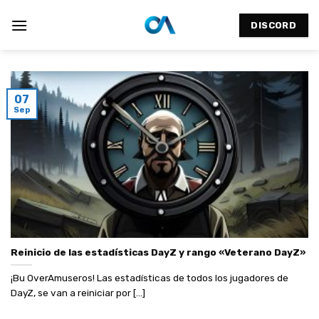
Saltar
al
DISCORD
contenido
07
Sep
Reinicio de las estadísticas DayZ y rango «Veterano DayZ»
¡Bu OverAmuseros! Las estadísticas de todos los jugadores de
DayZ, se van a reiniciar por [...]