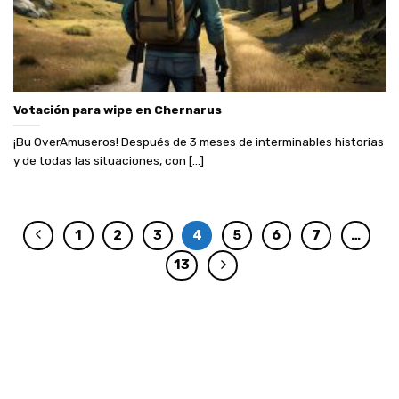
Votación para wipe en Chernarus
¡Bu OverAmuseros! Después de 3 meses de interminables historias
y de todas las situaciones, con [...]
1
2
3
4
5
6
7
…
13