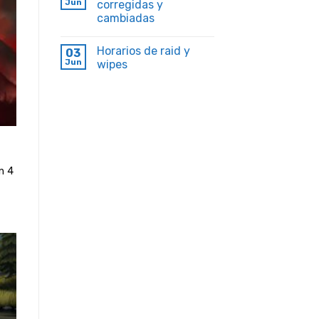
Jun
corregidas y
cambiadas
Horarios de raid y
03
Jun
wipes
n 4