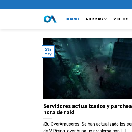
Saltar
al
contenido
DIARIO
NORMAS
VÍDEOS
25
May
Servidores actualizados y parchea
hora de raid
¡Bu OverAmuseros! Se han actualizado los se
de V Rising, ayer hubo un problema con [...]