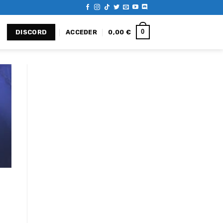
0
ACCEDER
0,00
€
DISCORD