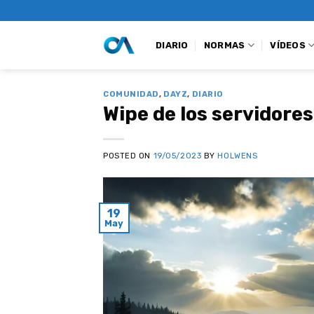
Saltar
al
contenido
DIARIO
NORMAS
VÍDEOS
COMUNIDAD
,
DAYZ
,
DIARIO
Wipe de los servidores
POSTED ON
19/05/2023
BY
HOLWENS
19
May