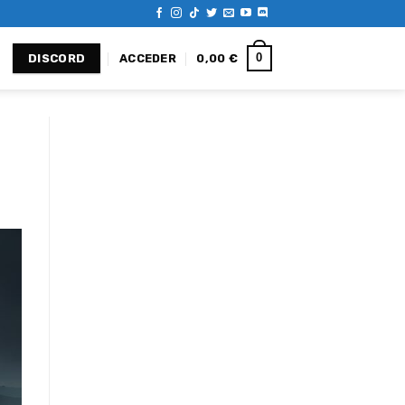
0
ACCEDER
0,00
€
DISCORD